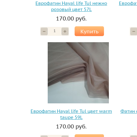
Еврофатин Hayal life Tul нежно
Еврофат
розовый цвет 57L
170.00 руб.
Купить
Еврофатин Hayal life Tul цвет warm
Фатин 
taupe 59L
170.00 руб.