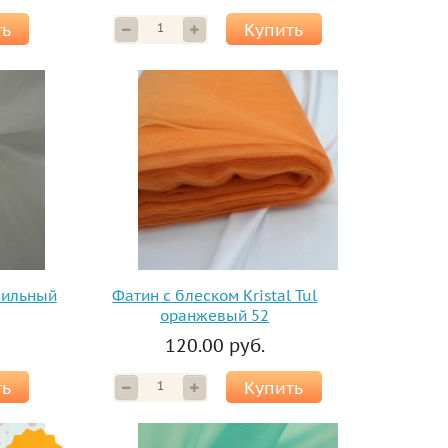
ть
Купить
анильный
Фатин с блеском Kristal Tul
оранжевый 52
120.00 руб.
ть
Купить