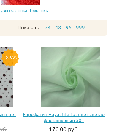
ужесткая сетка - Грек Тюль
Показать:
24
48
96
999
-83%
ый цвет
Еврофатин Hayal life Tul цвет светло
фисташковый 50L
уб.
170.00 руб.