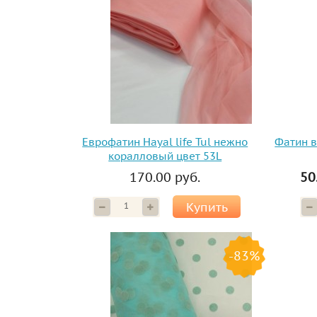
Еврофатин Hayal life Tul нежно
Фатин 
коралловый цвет 53L
170.00 руб.
50
Купить
-83%