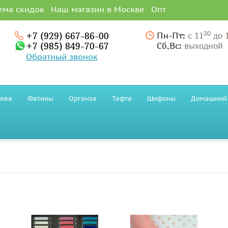
ема скидок
Наш магазин в Москве
Опт
30
+7 (929) 667-86-00
Пн-Пт:
с 11
до 
+7 (985) 849-70-67
Сб,Вс:
выходной
Обратный звонок
ева
Фатины
Органза
Тафта
Шифоны
Домашний 