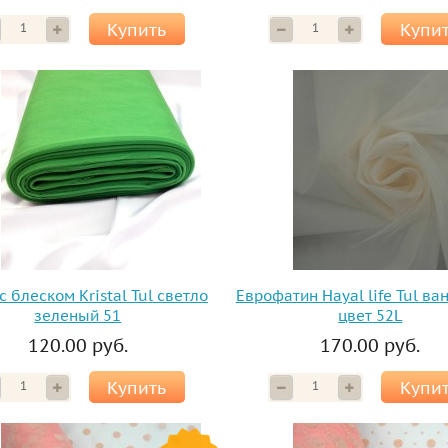
Купить
Купи
с блеском Kristal Tul светло
Еврофатин Hayal life Tul в
зеленый 51
цвет 52L
120.00 руб.
170.00 руб.
Купить
Купи