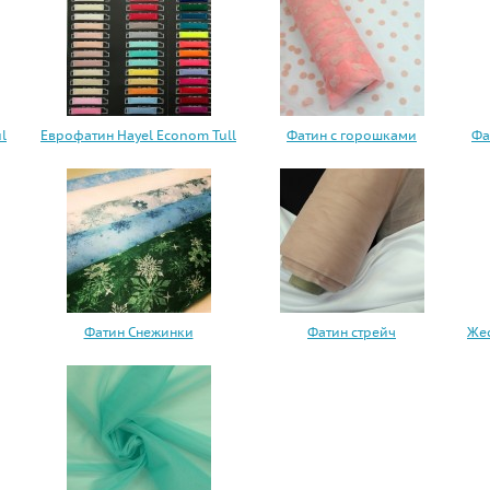
l
Еврофатин Hayel Econom Tull
Фатин с горошками
Фа
Фатин Снежинки
Фатин стрейч
Жес