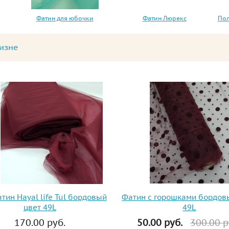
Фатин для юбочки
Фатин Люрекс
Пол
изне
тин Hayal life Tul бордовый
Фатин с горошками бордов
цвет 49L
49L
170.00 руб.
50.00 руб.
300.00 р