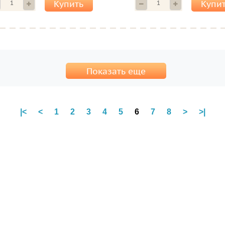
Купить
Купи
Показать еще
|<
<
1
2
3
4
5
6
7
8
>
>|