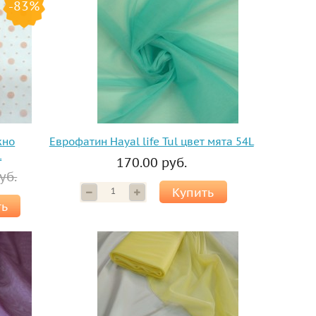
-83%
жно
Еврофатин Hayal life Tul цвет мята 54L
L
170.00 руб.
уб.
Купить
ть