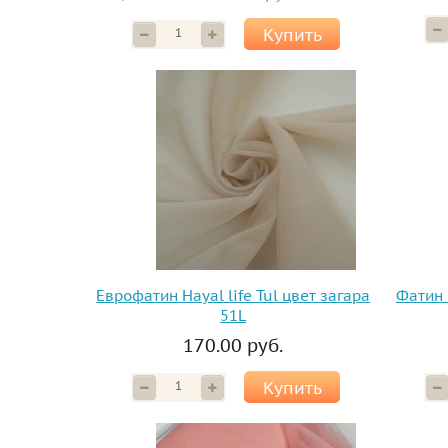
Купить
Еврофатин Hayal life Tul цвет загара
Фатин 
51L
170.00 руб.
Купить