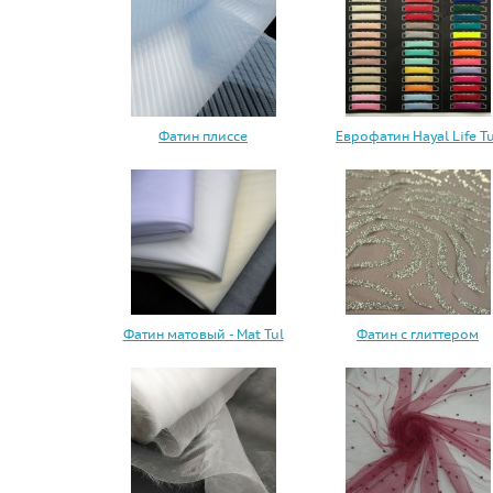
Фатин плиссе
Еврофатин Hayal Life Tu
Фатин матовый - Mat Tul
Фатин с глиттером