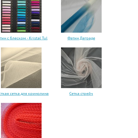
тин с блеском - Kristal Tul
Фатин Деграде
ткая сетка для кринолина
Сетка стрейч