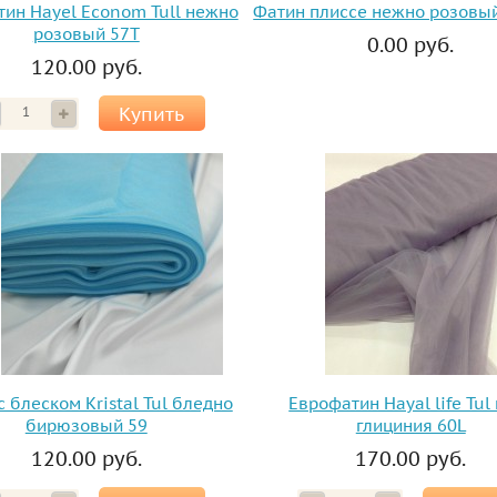
ин Hayel Econom Tull нежно
Фатин плиссе нежно розовый
розовый 57T
0.00 руб.
120.00 руб.
Купить
с блеском Kristal Tul бледно
Еврофатин Hayal life Tul
бирюзовый 59
глициния 60L
120.00 руб.
170.00 руб.