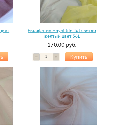
 цвет
Еврофатин Hayal life Tul светло
желтый цвет 56L
170.00 руб.
ть
Купить