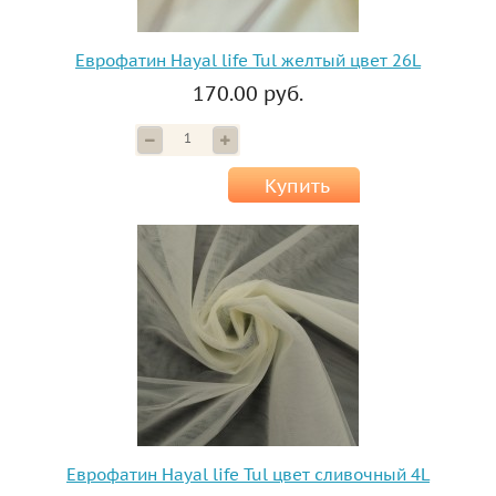
Еврофатин Hayal life Tul желтый цвет 26L
170.00 руб.
Купить
Еврофатин Hayal life Tul цвет сливочный 4L