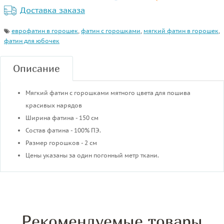
Доставка заказа
еврофатин в горошек
,
фатин с горошками
,
мягкий фатин в горошек
,
фатин для юбочек
Описание
Мягкий фатин с горошками мятного цвета для пошива
красивых нарядов
Ширина фатина - 150 см
Состав фатина - 100% ПЭ.
Размер горошков - 2 см
Цены указаны за один погонный метр ткани.
Рекомендуемые товары