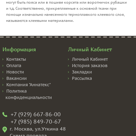
могут быть пояса или в пошиве корсета или воротничок рубашки
и т.д. Соответственно, прикрепляемые к основной ткани при
помощи изначально нанесенного термоплавкого клеевого слоя,
называются клеевыми материалами
.
Информация
Личный Кабинет
Контакты
Личный Кабинет
Оплата
История заказов
Новости
Закладки
Вакансии
Рассылка
Компания "Аннатекс"
Политика
конфиденциальности
+7 (929) 667-86-00
+7 (985) 849-70-67
г. Москва, ул.Уткина 48
Схема проезда