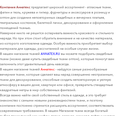
Компания Аннатекс
предлагает широкий ассортимент - атласные ткани,
фатин и тюль, кружева и гипюр, фурнитуры и аксессуаров в розницу и
оптом для создания неповторимых свадебных и вечерних платьев,
театральных костюмов, балетной пачки, декорирования и оформления
помещений тканью.
Наверное никто не решится оспаривать важность красивого и стильного
наряда. Но при этом стоит обратить внимание и на качество материала,
из которого изготовлена одежда. Особую важность приобретает выбор
материала для одежды, рассчитанной на особые случаи жизни.
В нашем магазине тканей
ANNATEX.RU
вы можете подобрать свадебные
ткани (можно даже купить свадебные ткани оптом), которые помогут вам
запомнить этот удивительный день навсегда.
В нашем магазине тканей
Аннатекс
- найдутся самые разнообразные
вечерние ткани, которые сделают ваш наряд совершенно неотразимым,
ткани для декорирования, способные создать неповторимую и уютную
атмосферу в вашем доме, квартире или офисе, превратить стандартные
квадратные метры в мир собственных фантазий.
Всегда важно найти свой собственный стиль в одежде, а это требует
знакомство с самыми новыми разновидностями ткани, и поэтому
компания постоянно стремится расширять ассортимент, соответствовать
современным требованиям. В нашем Магазине ткани всегда богатый
выбор таких тканей как шифон, парча, органза, жаккард, тафта и многие