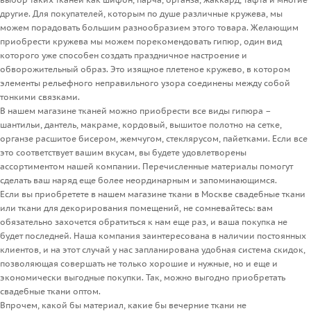
другие. Для покупателей, которым по душе различные кружева, мы
можем порадовать большим разнообразием этого товара. Желающим
приобрести кружева мы можем порекомендовать гипюр, один вид
которого уже способен создать праздничное настроение и
обворожительный образ. Это изящное плетеное кружево, в котором
элементы рельефного неправильного узора соединены между собой
тонкими связками.
В нашем магазине тканей можно приобрести все виды гипюра –
шантильи, дантель, макраме, кордовый, вышитое полотно на сетке,
органзе расшитое бисером, жемчугом, стеклярусом, пайетками. Если все
это соответствует вашим вкусам, вы будете удовлетворены
ассортиментом нашей компании. Перечисленные материалы помогут
сделать ваш наряд еще более неординарным и запоминающимся.
Если вы приобретете в нашем магазине ткани в Москве свадебные ткани
или ткани для декорирования помещений, не сомневайтесь: вам
обязательно захочется обратиться к нам еще раз, и ваша покупка не
будет последней. Наша компания заинтересована в наличии постоянных
клиентов, и на этот случай у нас запланирована удобная система скидок,
позволяющая совершать не только хорошие и нужные, но и еще и
экономически выгодные покупки. Так, можно выгодно приобретать
свадебные ткани оптом.
Впрочем, какой бы материал, какие бы вечерние ткани не