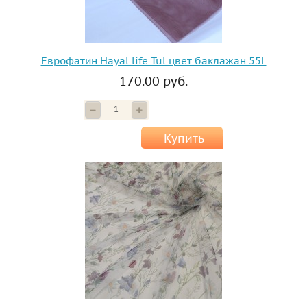
Еврофатин Hayal life Tul цвет баклажан 55L
170.00 руб.
Купить