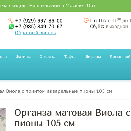
ема скидок
Наш магазин в Москве
Опт
30
+7 (929) 667-86-00
Пн-Пт:
с 11
до 
+7 (985) 849-70-67
Сб,Вс:
выходной
Обратный звонок
ева
Фатины
Органза
Тафта
Шифоны
Домашний 
ая Виола с принтом акварельные пионы 105 см
Органза матовая Виола 
пионы 105 см