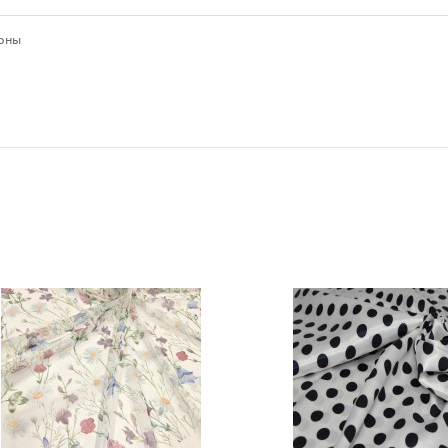
ионы
ы