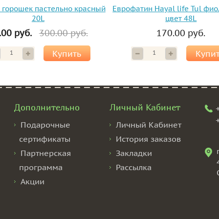
 горошек пастельно красный
Еврофатин Hayal life Tul фи
20L
цвет 48L
.00 руб.
300.00 руб.
170.00 руб.
Купить
Купи
Дополнительно
Личный Кабинет
Подарочные
Личный Кабинет
сертификаты
История заказов
Партнерская
Закладки
программа
Рассылка
Акции