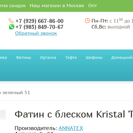
ема скидок
Наш магазин в Москве
Опт
30
+7 (929) 667-86-00
Пн-Пт:
с 11
до 
+7 (985) 849-70-67
Сб,Вс:
выходной
Обратный звонок
ева
Фатины
Органза
Тафта
Шифоны
Домашний 
ло зеленый 51
Фатин с блеском Kristal 
Производитель:
ANNATEX