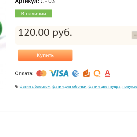
Артикул:
С - 03
В наличии
120.00 руб.
Купить
Оплата:
фатин с блеском
,
фатин для юбочки
,
фатин цвет пудра
,
полуже