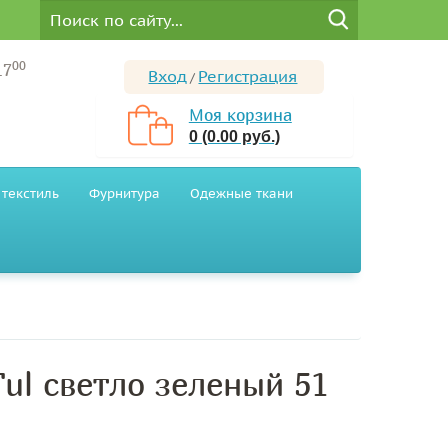
00
17
Вход
Регистрация
/
Моя корзина
0 (0.00 руб.)
текстиль
Фурнитура
Одежные ткани
Tul светло зеленый 51