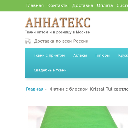
Главная
Контакты
Доставка
Оплата
Сист
Ткани оптом и в розницу в Москве
Доставка по всей России
Ткани с принтом
Атласы
Гипюры
Круж
Свадебные ткани
Главная
Фатин с блеском Kristal Tul свет