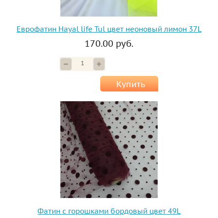
Еврофатин Hayal life Tul цвет неоновый лимон 37L
170.00 руб.
Купить
Фатин с горошками бордовый цвет 49L