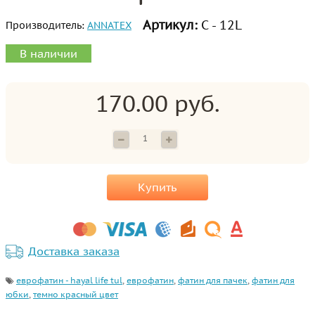
Артикул:
С - 12L
Производитель:
ANNATEX
В наличии
170.00 руб.
Купить
Доставка заказа
еврофатин - hayal life tul
,
еврофатин
,
фатин для пачек
,
фатин для
юбки
,
темно красный цвет