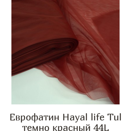
Еврофатин Hayal life Tul
темно красный 44L