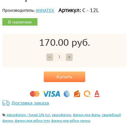
Артикул:
С - 12L
Производитель:
ANNATEX
В наличии
170.00 руб.
Купить
Доставка заказа
еврофатин - hayal life tul
,
еврофатин
,
фатин для фаты
,
свадебный
фатин
,
фатин для юбки туту
,
фатин для юбки пачки