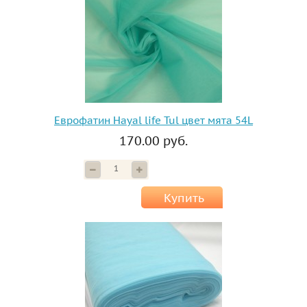
Еврофатин Hayal life Tul цвет мята 54L
170.00 руб.
Купить