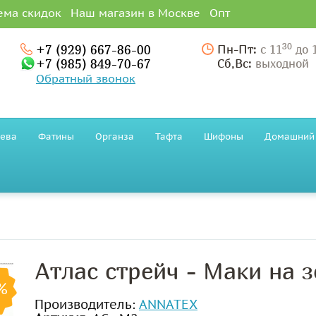
ема скидок
Наш магазин в Москве
Опт
30
+7 (929) 667-86-00
Пн-Пт:
с 11
до 
+7 (985) 849-70-67
Сб,Вс:
выходной
Обратный звонок
ева
Фатины
Органза
Тафта
Шифоны
Домашний 
Атлас стрейч - Маки на 
%
Производитель:
ANNATEX