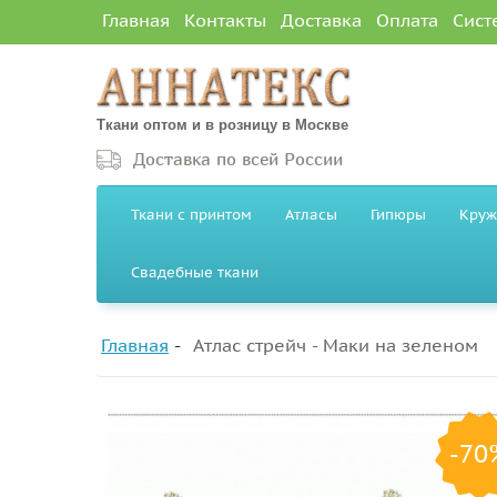
Главная
Контакты
Доставка
Оплата
Сист
Ткани оптом и в розницу в Москве
Доставка по всей России
Ткани с принтом
Атласы
Гипюры
Круж
Свадебные ткани
Главная
Атлас стрейч - Маки на зеленом
-70