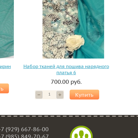
мирин
Набор тканей для пошива нарядного
платья 6
700.00 руб.
ть
Купить
+7 (929) 667-86-00
+7 (985) 849-70-67