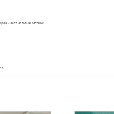
торая имеет матовый оттенок
ке.
ы