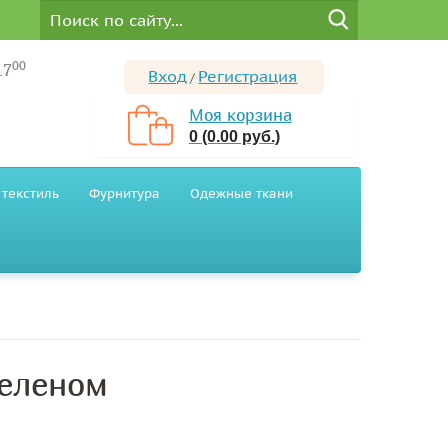
00
17
Вход
Регистрация
/
Моя корзина
0 (0.00 руб.)
текстиль
Фурнитура
Одежные ткани
зеленом