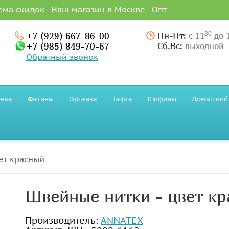
ема скидок
Наш магазин в Москве
Опт
30
+7 (929) 667-86-00
Пн-Пт:
с 11
до 
+7 (985) 849-70-67
Сб,Вс:
выходной
Обратный звонок
ева
Фатины
Органза
Тафта
Шифоны
Домашний 
ет красный
Швейные нитки - цвет к
Производитель:
ANNATEX