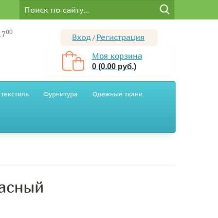
00
17
Вход
Регистрация
/
Моя корзина
0 (0.00 руб.)
текстиль
Фурнитура
Одежные ткани
расный