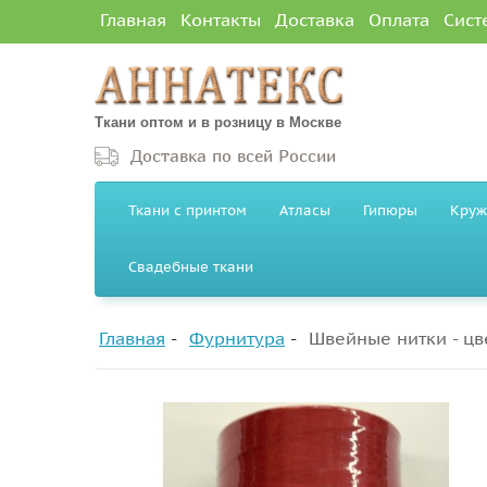
Главная
Контакты
Доставка
Оплата
Сист
Ткани оптом и в розницу в Москве
Доставка по всей России
Ткани с принтом
Атласы
Гипюры
Круж
Свадебные ткани
Главная
Фурнитура
Швейные нитки - цв