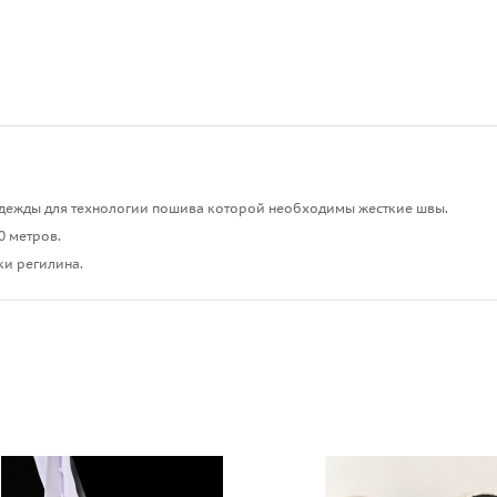
 одежды для технологии пошива которой необходимы жесткие швы.
0 метров.
ки регилина.
ы