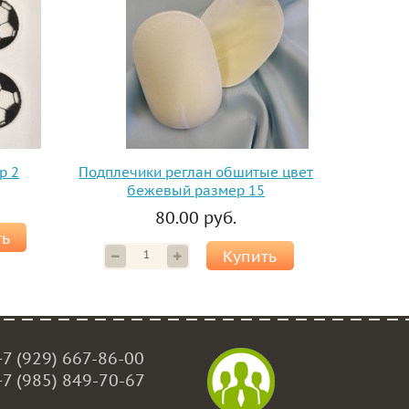
р 2
Подплечики реглан обшитые цвет
бежевый размер 15
80.00 руб.
ть
Купить
+7 (929) 667-86-00
+7 (985) 849-70-67