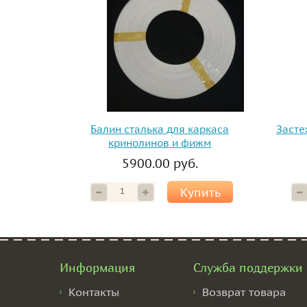
Балин сталька для каркаса
Засте
кринолинов и фижм
5900.00 руб.
Купить
Информация
Служба поддержки
Контакты
Возврат товара