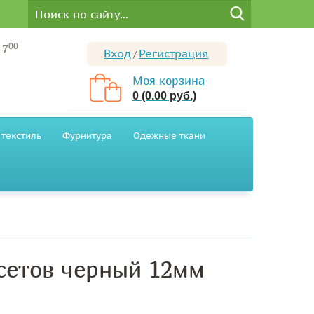
00
17
Вход
Регистрация
/
Моя корзина
0 (0.00 руб.)
текстиль
Фурнитура
Одежные ткани
сетов черный 12мм