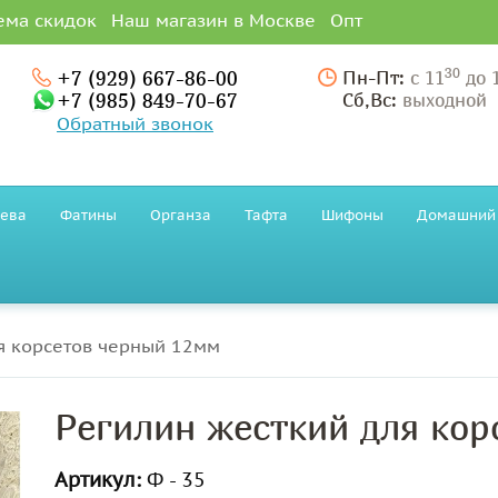
ема скидок
Наш магазин в Москве
Опт
30
+7 (929) 667-86-00
Пн-Пт:
с 11
до 
+7 (985) 849-70-67
Сб,Вс:
выходной
Обратный звонок
ева
Фатины
Органза
Тафта
Шифоны
Домашний 
я корсетов черный 12мм
Регилин жесткий для кор
Артикул:
Ф - 35