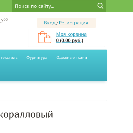
00
17
Вход
Регистрация
/
Моя корзина
0 (0.00 руб.)
текстиль
Фурнитура
Одежные ткани
 коралловый