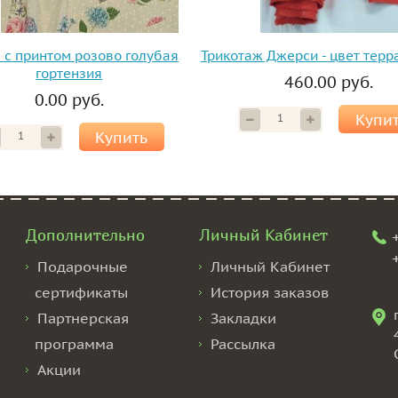
 с принтом розово голубая
Трикотаж Джерси - цвет тер
гортензия
460.00 руб.
0.00 руб.
Купи
Купить
Дополнительно
Личный Кабинет
Подарочные
Личный Кабинет
сертификаты
История заказов
Партнерская
Закладки
программа
Рассылка
Акции