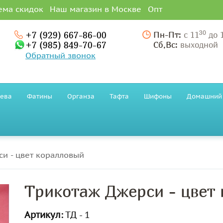
ема скидок
Наш магазин в Москве
Опт
30
+7 (929) 667-86-00
Пн-Пт:
с 11
до 
+7 (985) 849-70-67
Сб,Вс:
выходной
Обратный звонок
ева
Фатины
Органза
Тафта
Шифоны
Домашний 
и - цвет коралловый
Трикотаж Джерси - цвет
Артикул:
ТД - 1