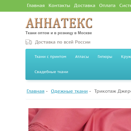
Главная
Контакты
Доставка
Оплата
Сист
Ткани оптом и в розницу в Москве
Доставка по всей России
Ткани с принтом
Атласы
Гипюры
Круж
Свадебные ткани
Главная
Одежные ткани
Трикотаж Джерс