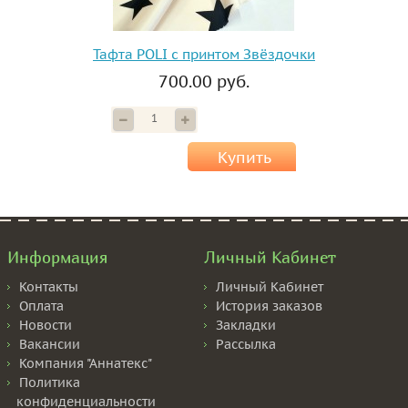
Тафта POLI с принтом Звёздочки
700.00 руб.
Купить
Информация
Личный Кабинет
Контакты
Личный Кабинет
Оплата
История заказов
Новости
Закладки
Вакансии
Рассылка
Компания "Аннатекс"
Политика
конфиденциальности