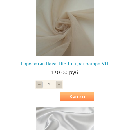
Еврофатин Hayal life Tul цвет загара 51L
170.00 руб.
Купить