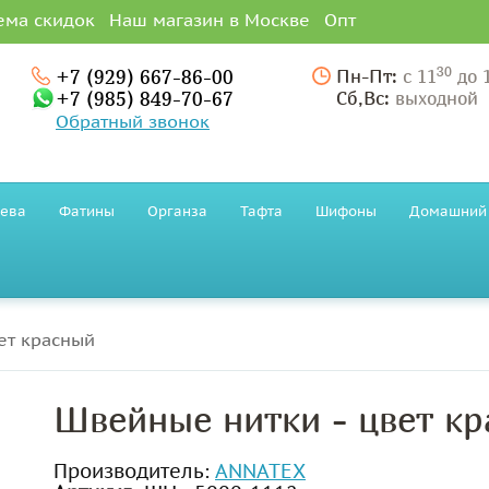
ема скидок
Наш магазин в Москве
Опт
30
+7 (929) 667-86-00
Пн-Пт:
с 11
до 
+7 (985) 849-70-67
Сб,Вс:
выходной
Обратный звонок
ева
Фатины
Органза
Тафта
Шифоны
Домашний 
ет красный
Швейные нитки - цвет к
Производитель:
ANNATEX