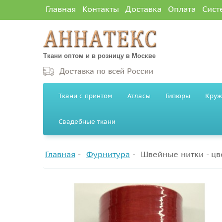
Главная
Контакты
Доставка
Оплата
Сист
Ткани оптом и в розницу в Москве
Доставка по всей России
Ткани с принтом
Атласы
Гипюры
Круж
Свадебные ткани
Главная
Фурнитура
Швейные нитки - цв