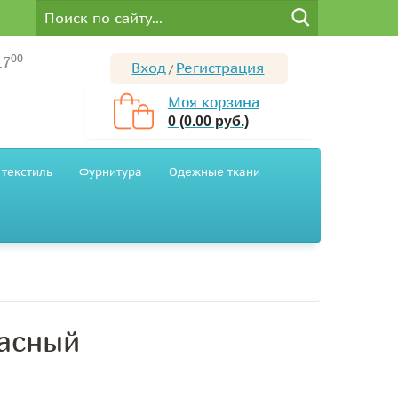
00
17
Вход
Регистрация
/
Моя корзина
0 (0.00 руб.)
текстиль
Фурнитура
Одежные ткани
расный