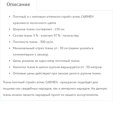
Описание
Плотный и с матовым оттенком стрейч атлас CARMEN
красивого молочного цвета
Ширина ткани составляет - 150 см
Состав ткани 3 % - эластан; 97 % - полиэстер.
Плотность ткани - 300 гр/м.
Минимальный отрез ткани от - 50 см (нужно указать в
комментарии к заказу).
Цены указаны за один метр погонный ткани.
Намотка ткани в целом рулоне варьируется от - 50 метров
Оптовые цены действуют при заказе целого рулона ткани.
Ткань плотный стрейч атлас CARMEN - прекрасно подойдет для
пошива как свадебных нарядов, так и вечерних нарядов. На данную
ткань можно нанести нарядный принт из нашего ассортимента.