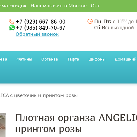
ема скидок
Наш магазин в Москве
Опт
30
+7 (929) 667-86-00
Пн-Пт:
с 11
до 
+7 (985) 849-70-67
Сб,Вс:
выходной
Обратный звонок
ева
Фатины
Органза
Тафта
Шифоны
Домашний 
LICA с цветочным принтом розы
Плотная органза ANGELI
принтом розы