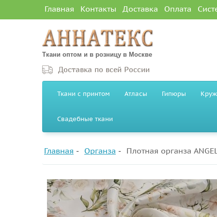
Главная
Контакты
Доставка
Оплата
Сист
Ткани оптом и в розницу в Москве
Доставка по всей России
Ткани с принтом
Атласы
Гипюры
Круж
Свадебные ткани
Главная
Органза
Плотная органза ANGE