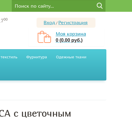
00
17
Вход
Регистрация
/
Моя корзина
0 (0.00 руб.)
текстиль
Фурнитура
Одежные ткани
CA с цветочным