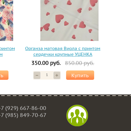
принтом
Органза матовая Виола с принтом
см
сердечки крупные УЦЕНКА
350.00 руб.
850.00 руб.
ть
Купить
+7 (929) 667-86-00
+7 (985) 849-70-67