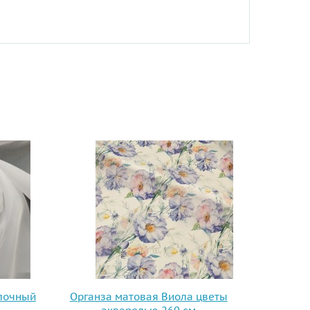
лочный
Органза матовая Виола цветы