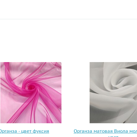
ы
Органза - цвет фуксия
Органза матовая Виола мо