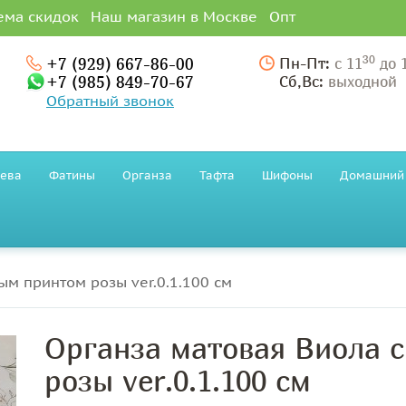
ема скидок
Наш магазин в Москве
Опт
30
+7 (929) 667-86-00
Пн-Пт:
с 11
до 
+7 (985) 849-70-67
Сб,Вс:
выходной
Обратный звонок
ева
Фатины
Органза
Тафта
Шифоны
Домашний 
ым принтом розы ver.0.1.100 см
Органза матовая Виола 
розы ver.0.1.100 см