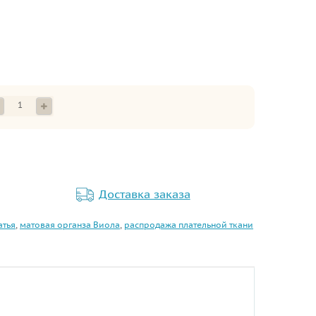
Доставка заказа
атья
,
матовая органза Виола
,
распродажа плательной ткани