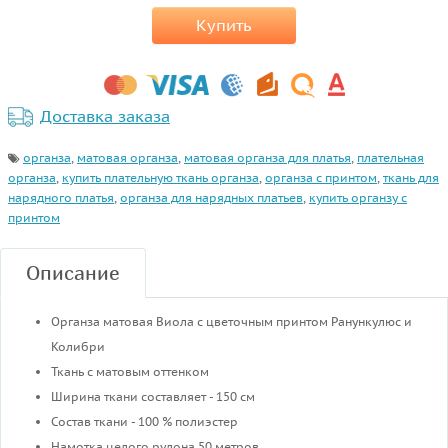
Купить
Доставка заказа
органза
,
матовая органза
,
матовая органза для платья
,
плательная
органза
,
купить плательную ткань органза
,
органза с принтом
,
ткань для
нарядного платья
,
органза для нарядных платьев
,
купить органзу с
принтом
Описание
Органза матовая Виола с цветочным принтом Ранункулюс и
Колибри
Ткань с матовым оттенком
Ширина ткани составляет - 150 см
Состав ткани - 100 % полиэстер
Намотка целого рулона 50 метров