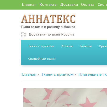
Главная
Контакты
Доставка
Оплата
Сист
Ткани оптом и в розницу в Москве
Доставка по всей России
Ткани с принтом
Атласы
Гипюры
Круж
Свадебные ткани
Главная
Ткани с принтом
Плательные тк