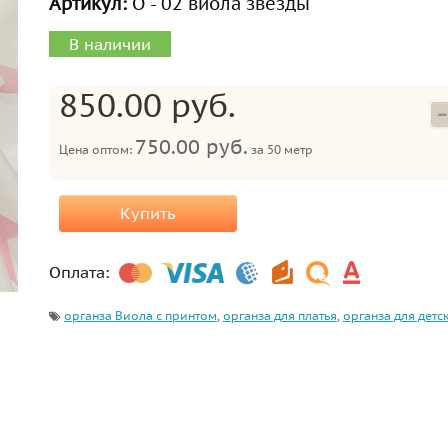
Артикул:
О - 02 виола звёзды
В наличии
850.00 руб.
750.00 руб.
Цена оптом:
за
50 метр
Купить
Оплата:
органза Виола с принтом
,
органза для платья
,
органза для детс