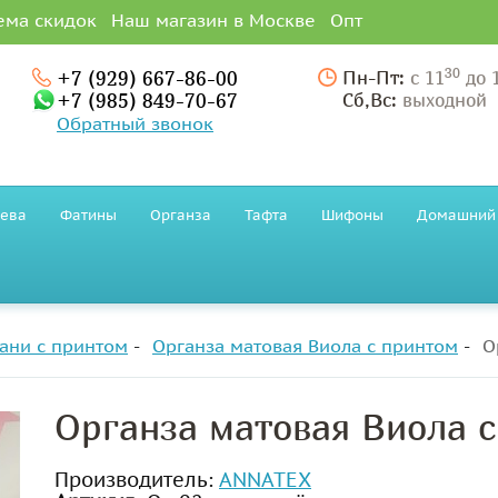
ема скидок
Наш магазин в Москве
Опт
30
+7 (929) 667-86-00
Пн-Пт:
с 11
до 
+7 (985) 849-70-67
Сб,Вс:
выходной
Обратный звонок
ева
Фатины
Органза
Тафта
Шифоны
Домашний 
ани с принтом
Органза матовая Виола с принтом
О
Органза матовая Виола 
Производитель:
ANNATEX