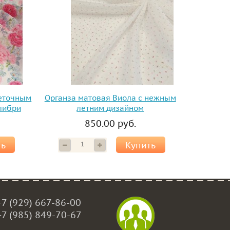
веточным
Органза матовая Виола с нежным
либри
летним дизайном
850.00 руб.
ть
Купить
+7 (929) 667-86-00
+7 (985) 849-70-67