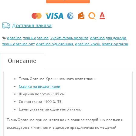
Доставка заказа
органза
,
ткань органза
,
купить ткань органза
,
органза для декора
,
ткань органза опт
,
органза однотонная
,
органза креш
,
жатая органза
Описание
Ткань Органза Креш - немного жатая ткань
Ссылка на видео ткани
Ширина полотна - 145 см
Состав ткани - 100 % ПЭ.
Цены указаны за один метр ткани.
Ткань Ораганза применяется как в пошиве свадебных платьев и
аксессуаров к ним, так и в декоре праздничных помещений