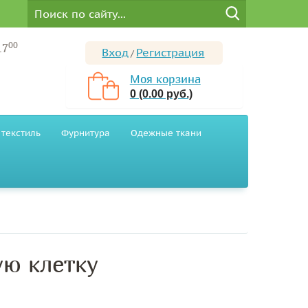
00
17
Вход
Регистрация
/
Моя корзина
0 (0.00 руб.)
текстиль
Фурнитура
Одежные ткани
ую клетку