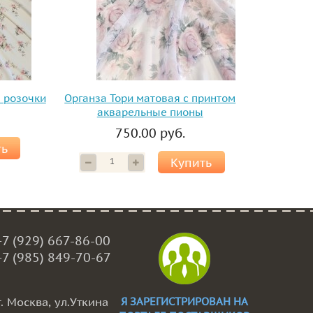
м розочки
Органза Тори матовая с принтом
акварельные пионы
750.00 руб.
ть
Купить
+7 (929) 667-86-00
+7 (985) 849-70-67
г. Москва, ул.Уткина
Я ЗАРЕГИСТРИРОВАН НА