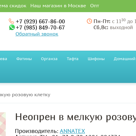
ема скидок
Наш магазин в Москве
Опт
30
+7 (929) 667-86-00
Пн-Пт:
с 11
до 
+7 (985) 849-70-67
Сб,Вс:
выходной
Обратный звонок
ева
Фатины
Органза
Тафта
Шифоны
Домашний 
лкую розовую клетку
Неопрен в мелкую розов
Производитель:
ANNATEX