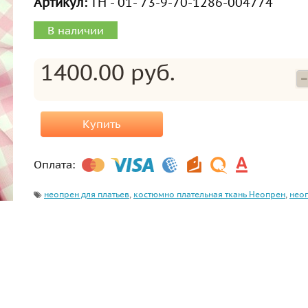
Артикул:
ТН - 01- 73-9-70-1286-004774
В наличии
1400.00 руб.
Купить
Оплата:
неопрен для платьев
,
костюмно плательная ткань Неопрен
,
нео