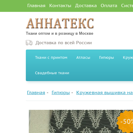
Главная
Контакты
Доставка
Оплата
Сист
Ткани оптом и в розницу в Москве
Доставка по всей России
Ткани с принтом
Атласы
Гипюры
Круж
Свадебные ткани
Главная
Гипюры
Кружевная вышивка на
-50