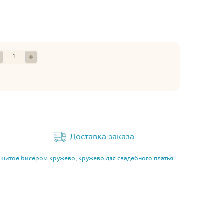
Доставка заказа
шитое бисером кружево
,
кружево для свадебного платья