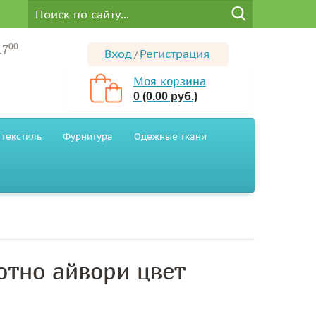
00
17
Вход
Регистрация
/
Моя корзина
0 (0.00 руб.)
текстиль
Фурнитура
Одежные ткани
отно айвори цвет