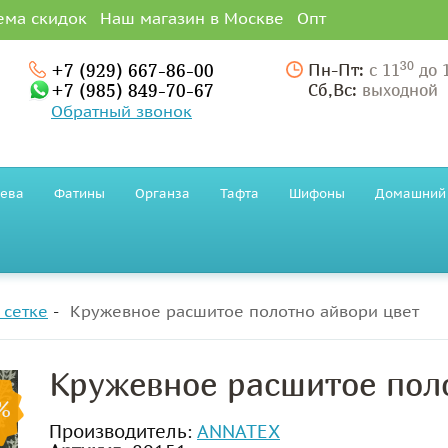
ема скидок
Наш магазин в Москве
Опт
30
+7 (929) 667-86-00
Пн-Пт:
с 11
до 
+7 (985) 849-70-67
Сб,Вс:
выходной
Обратный звонок
ева
Фатины
Органза
Тафта
Шифоны
Домашний 
 сетке
Кружевное расшитое полотно айвори цвет
Кружевное расшитое пол
%
Производитель:
ANNATEX