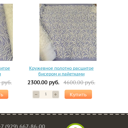
шитое
Кружевное полотно расшитое
и
бисером и пайетками
 руб.
2300.00 руб.
4600.00 руб.
ть
Купить
+7 (929) 667-86-00