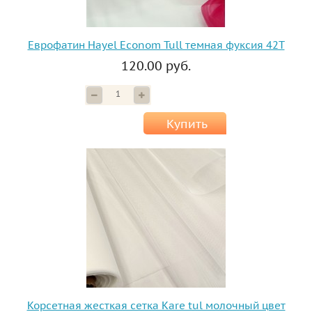
Еврофатин Hayel Econom Tull темная фуксия 42T
120.00 руб.
Купить
Корсетная жесткая сетка Kare tul молочный цвет