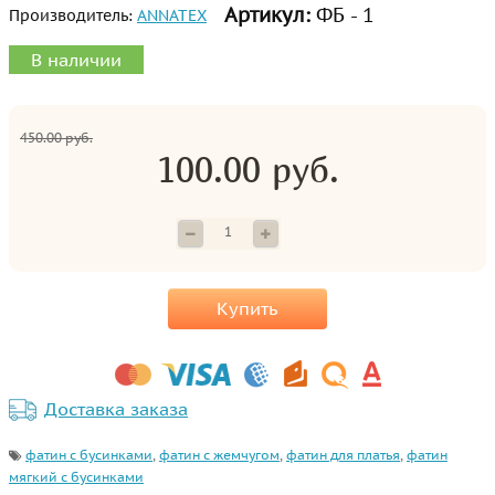
Артикул:
ФБ - 1
Производитель:
ANNATEX
В наличии
450.00 руб.
100.00 руб.
Купить
Доставка заказа
фатин с бусинками
,
фатин с жемчугом
,
фатин для платья
,
фатин
мягкий с бусинками