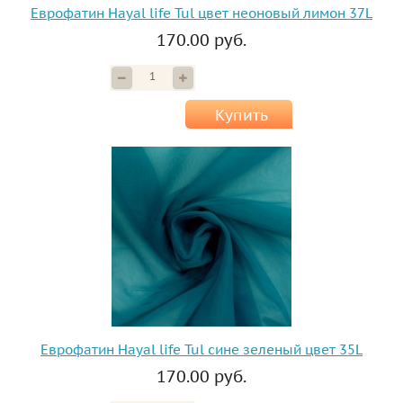
Еврофатин Hayal life Tul цвет неоновый лимон 37L
170.00 руб.
Купить
Еврофатин Hayal life Tul сине зеленый цвет 35L
170.00 руб.