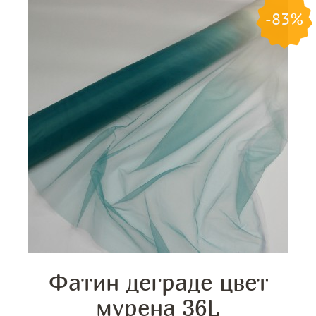
-83%
Фатин деграде цвет
мурена 36L