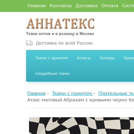
Главная
Контакты
Доставка
Оплата
Сист
Ткани оптом и в розницу в Москве
Доставка по всей России
Ткани с принтом
Атласы
Гипюры
Круж
Свадебные ткани
Главная
Ткани с принтом
Плательные тк
Атлас матовый Абрахам с кривыми черно б