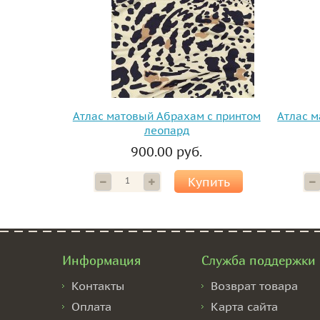
Атлас матовый Абрахам с принтом
Атлас 
леопард
900.00 руб.
Купить
Информация
Служба поддержки
Контакты
Возврат товара
Оплата
Карта сайта