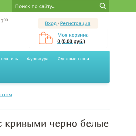
00
17
Вход
Регистрация
/
Моя корзина
0 (0.00 руб.)
текстиль
Фурнитура
Одежные ткани
интом
с кривыми черно белые