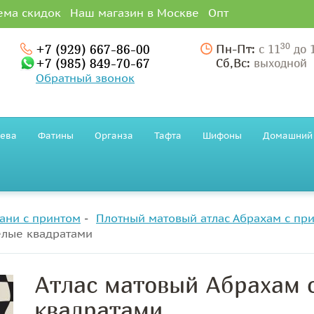
ема скидок
Наш магазин в Москве
Опт
30
+7 (929) 667-86-00
Пн-Пт:
с 11
до 
+7 (985) 849-70-67
Сб,Вс:
выходной
Обратный звонок
ева
Фатины
Органза
Тафта
Шифоны
Домашний 
ани с принтом
Плотный матовый атлас Абрахам с пр
елые квадратами
Атлас матовый Абрахам 
квадратами