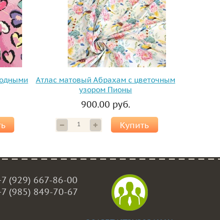
модными
Атлас матовый Абрахам с цветочным
узором Пионы
900.00 руб.
ть
Купить
+7 (929) 667-86-00
+7 (985) 849-70-67