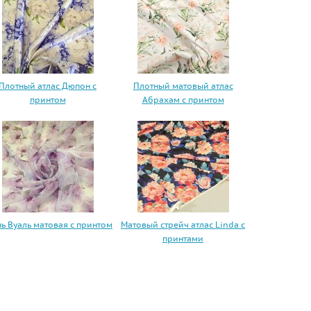
Плотный атлас Дюпон с
Плотный матовый атлас
принтом
Абрахам с принтом
нь Вуаль матовая с принтом
Матовый стрейч атлас Linda c
принтами