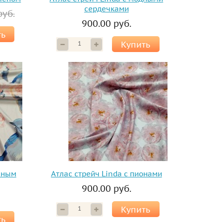
сердечками
руб.
900.00 руб.
ть
Купить
ежным
Атлас стрейч Linda с пионами
900.00 руб.
Купить
ть