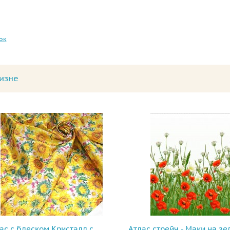
ок
изне
ас с блеском Кристалл с
Атлас стрейч - Маки на з