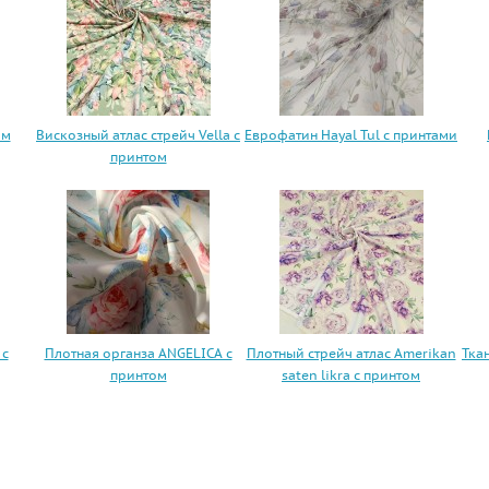
ом
Вискозный атлас стрейч Vella с
Еврофатин Hayal Tul с принтами
принтом
 с
Плотная органза ANGELICA с
Плотный стрейч атлас Amerikan
Тка
принтом
saten likra с принтом