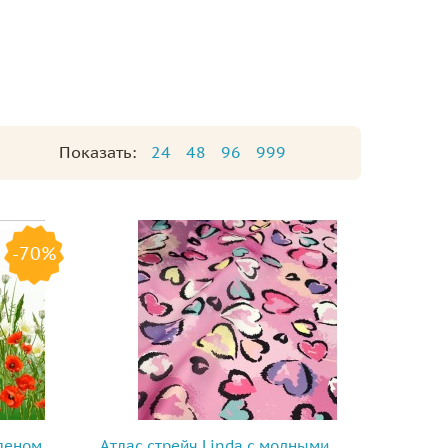
Показать:
24
48
96
999
-70%
еленом
Атлас стрейч Linda с модными