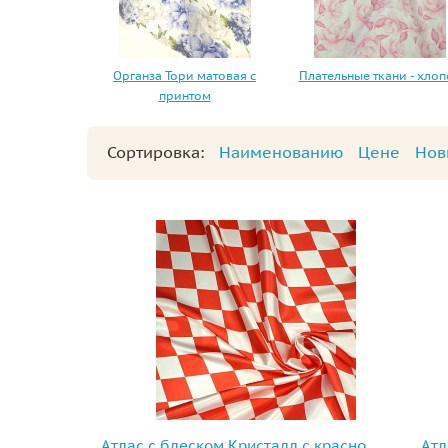
Органза Тори матовая с
Плательные ткани - хлоп
принтом
Сортировка:
Наименованию
Цене
Нов
Атлас с блеском Кристалл с красно
Атл