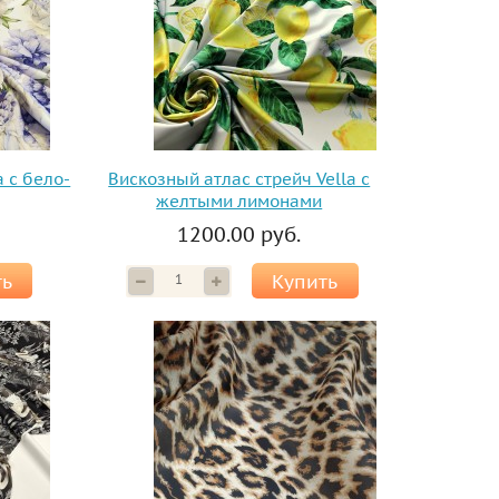
a с бело-
Вискозный атлас стрейч Vella с
желтыми лимонами
1200.00 руб.
ть
Купить