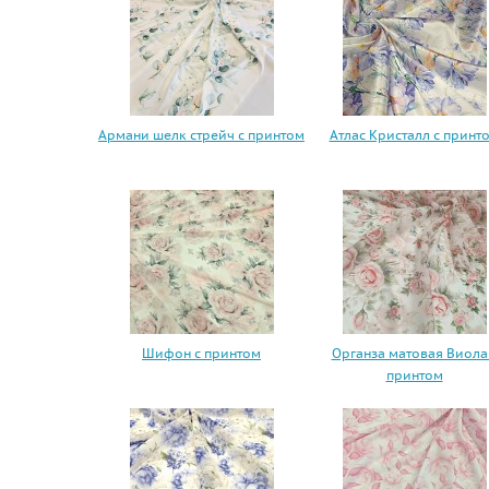
Армани шелк стрейч с принтом
Атлас Кристалл с принт
Шифон с принтом
Органза матовая Виола
принтом