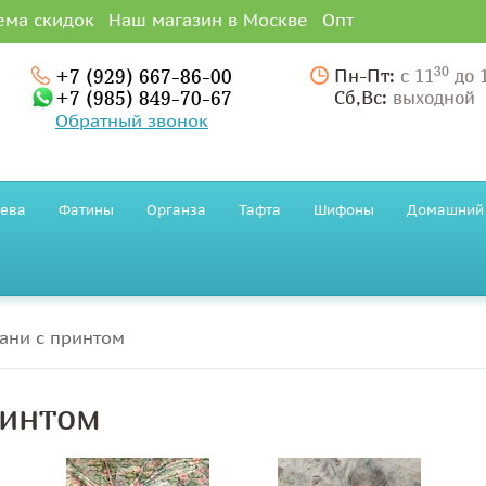
ема скидок
Наш магазин в Москве
Опт
30
+7 (929) 667-86-00
Пн-Пт:
с 11
до 
+7 (985) 849-70-67
Сб,Вс:
выходной
Обратный звонок
ева
Фатины
Органза
Тафта
Шифоны
Домашний 
ани с принтом
ринтом