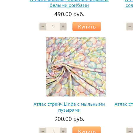
белыми ромбами
со
490.00 руб.
Купить
Атлас стрейч Linda с мыльными
Атлас с
пузырями
900.00 руб.
Купить