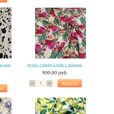
нистым
Атлас стрейч Linda с розами
900.00 руб.
Купить
ть