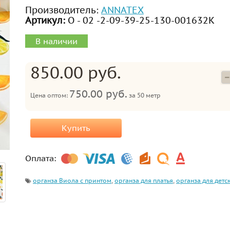
Производитель:
ANNATEX
Артикул:
О - 02 -2-09-39-25-130-001632К
В наличии
850.00 руб.
750.00 руб.
Цена оптом:
за
50 метр
Купить
Оплата:
органза Виола с принтом
,
органза для платья
,
органза для детс