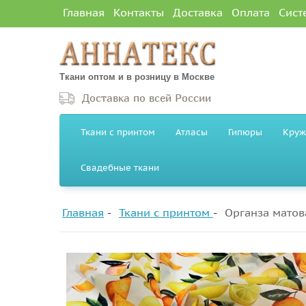
Главная
Контакты
Доставка
Оплата
Сист
Ткани оптом и в розницу в Москве
Доставка по всей России
Ткани с принтом
Атласы
Гипюры
Круж
Свадебные ткани
Главная
Ткани с принтом
Органза матов