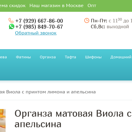
ема скидок
Наш магазин в Москве
Опт
30
+7 (929) 667-86-00
Пн-Пт:
с 11
до 
+7 (985) 849-70-67
Сб,Вс:
выходной
Обратный звонок
ева
Фатины
Органза
Тафта
Шифоны
Домашний 
ая Виола с принтом лимона и апельсина
Органза матовая Виола 
апельсина