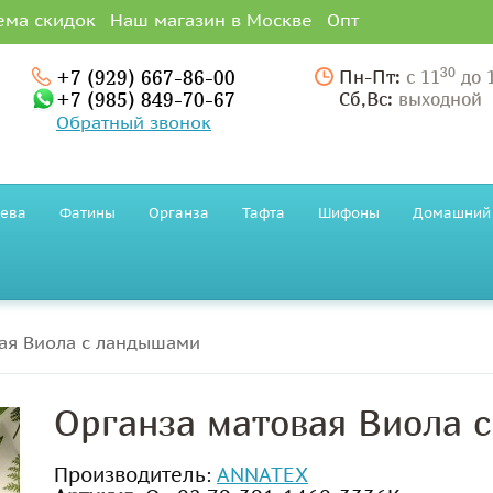
ема скидок
Наш магазин в Москве
Опт
30
+7 (929) 667-86-00
Пн-Пт:
с 11
до 
+7 (985) 849-70-67
Сб,Вс:
выходной
Обратный звонок
ева
Фатины
Органза
Тафта
Шифоны
Домашний 
ая Виола с ландышами
Органза матовая Виола 
Производитель:
ANNATEX