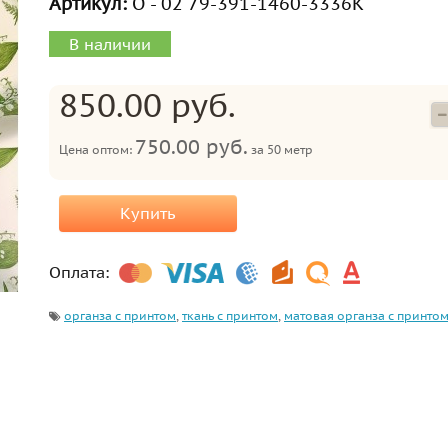
Артикул:
О - 02 79-391-1460-3336К
В наличии
850.00 руб.
750.00 руб.
Цена оптом:
за
50 метр
Купить
Оплата:
органза с принтом
,
ткань с принтом
,
матовая органза с принто