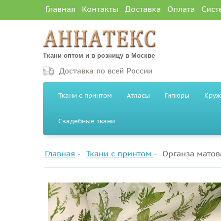
Главная
Контакты
Доставка
Оплата
Сист
Ткани оптом и в розницу в Москве
Доставка по всей России
Ткани с принтом
Атласы
Гипюры
Круж
Свадебные ткани
Главная
Ткани с принтом
Органза матов