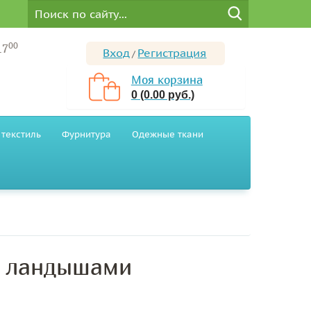
00
17
Вход
Регистрация
/
Моя корзина
0 (0.00 руб.)
текстиль
Фурнитура
Одежные ткани
с ландышами