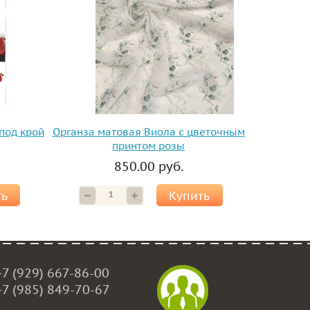
под крой
Органза матовая Виола с цветочным
принтом розы
850.00 руб.
ть
Купить
+7 (929) 667-86-00
+7 (985) 849-70-67