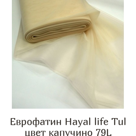
Еврофатин Hayal life Tul
цвет капучино 79L