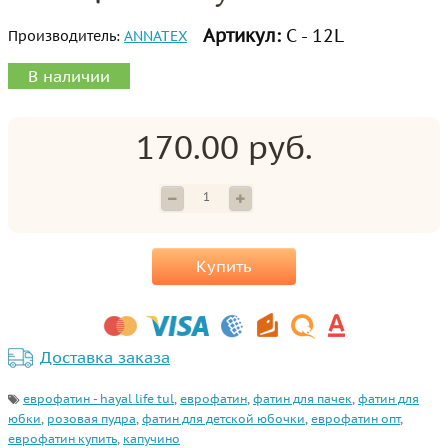
Артикул:
С - 12L
Производитель:
ANNATEX
В наличии
170.00 руб.
Купить
Доставка заказа
еврофатин - hayal life tul
,
еврофатин
,
фатин для пачек
,
фатин для
юбки
,
розовая пудра
,
фатин для детской юбочки
,
еврофатин опт
,
еврофатин купить
,
капучино