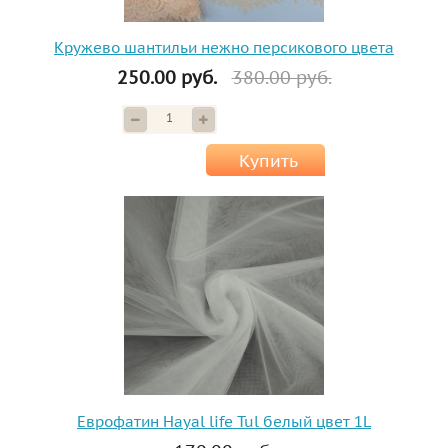
Кружево шантильи нежно персикового цвета
250.00 руб.
380.00 руб.
Купить
Еврофатин Hayal life Tul белый цвет 1L