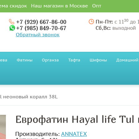
ема скидок
Наш магазин в Москве
Опт
30
+7 (929) 667-86-00
Пн-Пт:
с 11
до 
+7 (985) 849-70-67
Сб,Вс:
выходной
Обратный звонок
ева
Фатины
Органза
Тафта
Шифоны
Домашний 
ul неоновый коралл 38L
Еврофатин Hayal life Tul
Производитель:
ANNATEX