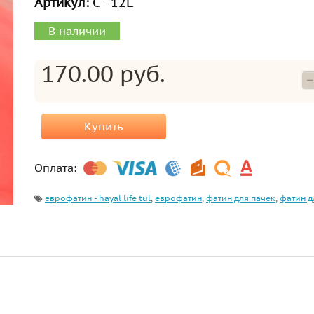
Артикул:
С - 12L
В наличии
170.00 руб.
Купить
Оплата:
еврофатин - hayal life tul
,
еврофатин
,
фатин для пачек
,
фатин д