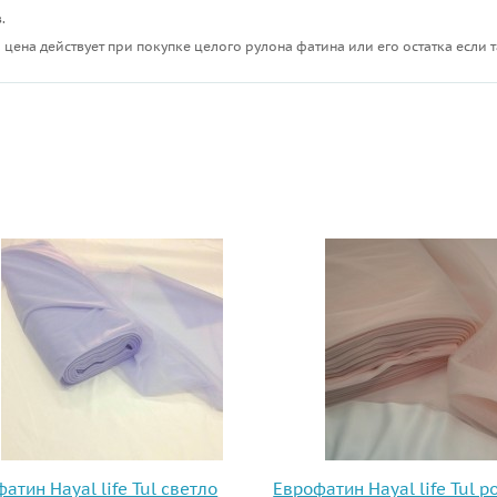
.
 цена действует при покупке целого рулона фатина или его остатка если т
ы
атин Hayal life Tul светло
Еврофатин Hayal life Tul р