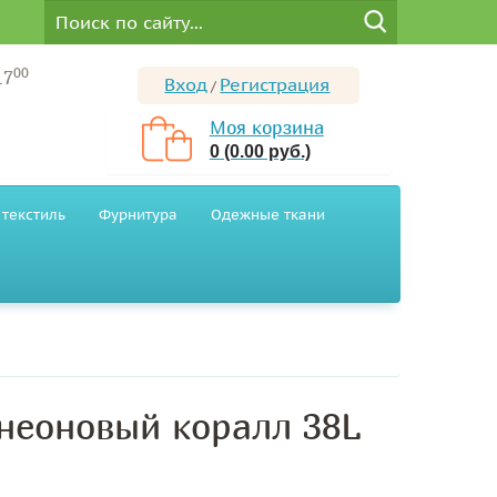
00
17
Вход
Регистрация
/
Моя корзина
0 (0.00 руб.)
текстиль
Фурнитура
Одежные ткани
 неоновый коралл 38L