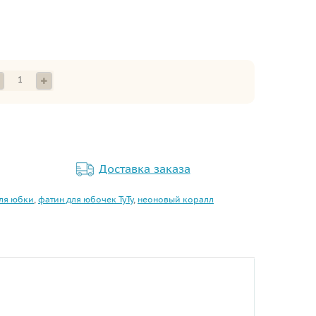
Доставка заказа
ля юбки
,
фатин для юбочек ТуТу
,
неоновый коралл