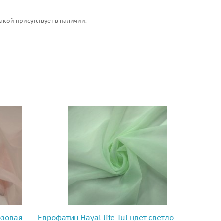
акой присутствует в наличии.
озовая
Еврофатин Hayal life Tul цвет светло