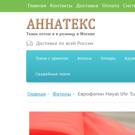
Главная
Контакты
Доставка
Оплата
Сист
Ткани оптом и в розницу в Москве
Доставка по всей России
Ткани с принтом
Атласы
Гипюры
Круж
Свадебные ткани
Главная
Фатины
Еврофатин Hayal life T