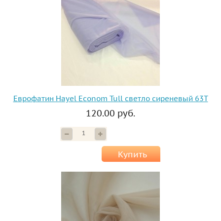
Еврофатин Hayel Econom Tull светло сиреневый 63T
120.00 руб.
Купить