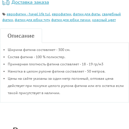
Доставка заказа
еврофатин - hayal life tul
,
еврофатин
,
фатин для фаты
,
свадебный
фатин
,
фатин для юбки туту
,
фатин для юбки пачки
,
красный цвет
Описание
Ширина фатина составляет - 300 см.
Состав фатина - 100 % полиэстер.
Примерная плотность фатина составляет - 18 - 19 гр/м3
​Намотка в целом рулоне фатина составляет - 50 метров.
Цены на сайте указаны за один метр погонный, оптовая цена
действует при покупке целого рулона фатина или его остатка если
такой присутствует в наличии.