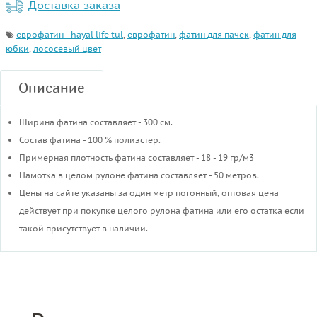
Доставка заказа
еврофатин - hayal life tul
,
еврофатин
,
фатин для пачек
,
фатин для
юбки
,
лососевый цвет
Описание
Ширина фатина составляет - 300 см.
Состав фатина - 100 % полиэстер.
Примерная плотность фатина составляет - 18 - 19 гр/м3
​Намотка в целом рулоне фатина составляет - 50 метров.
Цены на сайте указаны за один метр погонный, оптовая цена
действует при покупке целого рулона фатина или его остатка если
такой присутствует в наличии.