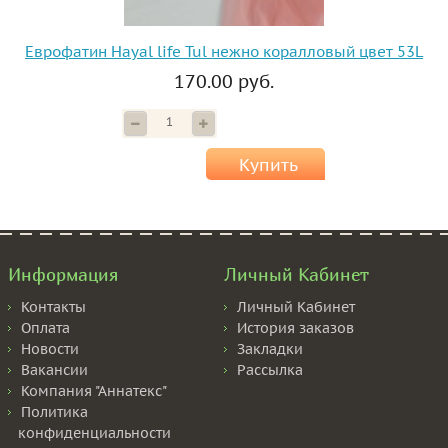
Еврофатин Hayal life Tul нежно коралловый цвет 53L
170.00 руб.
Купить
Информация
Личный Кабинет
Контакты
Личный Кабинет
Оплата
История заказов
Новости
Закладки
Вакансии
Рассылка
Компания "Аннатекс"
Политика
конфиденциальности