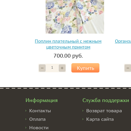
Поплин плательный с нежным
Органз
цветочным принтом
700.00 руб.
Купить
Информация
Служба поддержки
Контакты
Возврат товара
Оплата
Карта сайта
Новости