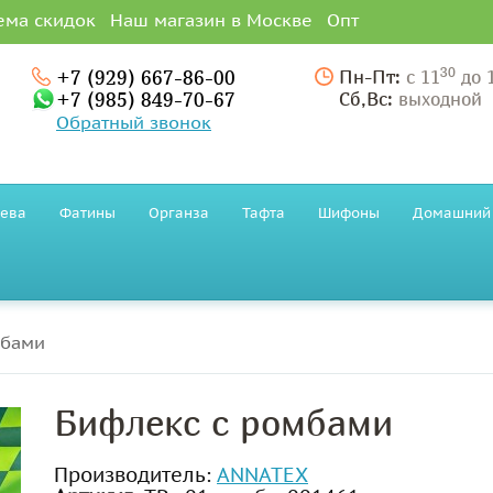
ема скидок
Наш магазин в Москве
Опт
30
+7 (929) 667-86-00
Пн-Пт:
с 11
до 
+7 (985) 849-70-67
Сб,Вс:
выходной
Обратный звонок
ева
Фатины
Органза
Тафта
Шифоны
Домашний 
мбами
Бифлекс с ромбами
Производитель:
ANNATEX