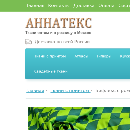
Главная
Контакты
Доставка
Оплата
Сист
Ткани оптом и в розницу в Москве
Доставка по всей России
Ткани с принтом
Атласы
Гипюры
Круж
Свадебные ткани
Главная
Ткани с принтом
Бифлекс с ро