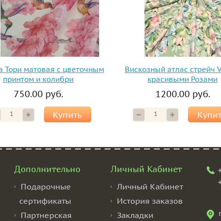
а Тори матовая с цветочным
Вискозный атлас стрейч V
принтом и колибри
красивыми Розами
750.00 руб.
1200.00 руб.
Купить
Купи
Дополнительно
Личный Кабинет
Подарочные
Личный Кабинет
сертификаты
История заказов
Партнерская
Закладки