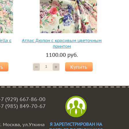
ella с
Атлас Дюпон с красивым цветочным
принтом
1100.00 руб.
ть
Купить
+7 (929) 667-86-00
+7 (985) 849-70-67
г. Москва, ул.Уткина
Я ЗАРЕГИСТРИРОВАН НА