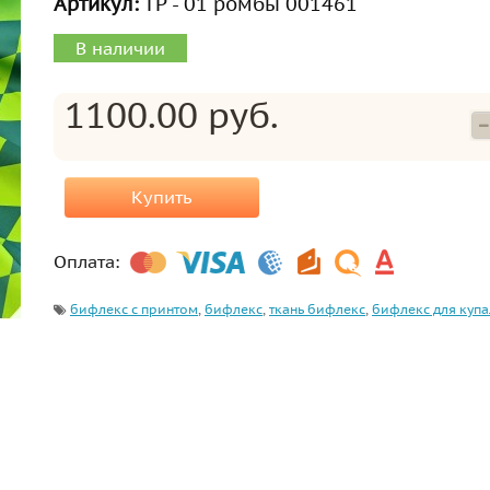
Артикул:
ТР - 01 ромбы 001461
В наличии
1100.00 руб.
Купить
Оплата:
бифлекс с принтом
,
бифлекс
,
ткань бифлекс
,
бифлекс для куп