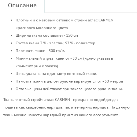
Описание
Плотный и с матовым оттенком стрейч атлас CARMEN
красивого молочного цвета
Ширина ткани составляет - 150 см
Состав ткани 3 % - эластан; 97 % - полиэстер.
Плотность ткани - 300 гр/м.
Минимальный отрез ткани от - 50 см (нужно указать в
комментарии к заказу).
Цены указаны за один метр погонный ткани.
Намотка ткани в целом рулоне варьируется от - 50 метров
Оптовые цены действуют при заказе целого рулона ткани.
Ткань плотный стрейч атлас CARMEN - прекрасно подойдет для
пошива как свадебных нарядов, так и вечерних нарядов. На данную
ткань можно нанести нарядный принт из нашего ассортимента.