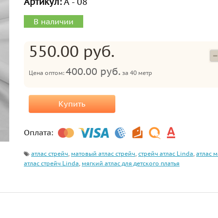
Артикул:
А - 08
В наличии
550.00 руб.
400.00 руб.
Цена оптом:
за
40 метр
Купить
Оплата:
атлас стрейч
,
матовый атлас стрейч
,
стрейч атлас Linda
,
атлас 
атлас стрейч Linda
,
мягкий атлас для детского платья