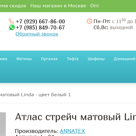
ема скидок
Наш магазин в Москве
Опт
30
+7 (929) 667-86-00
Пн-Пт:
с 11
до 
+7 (985) 849-70-67
Сб,Вс:
выходной
Обратный звонок
ева
Фатины
Органза
Тафта
Шифоны
Домашний 
матовый Linda - цвет белый 1
Атлас стрейч матовый Lin
Производитель:
ANNATEX