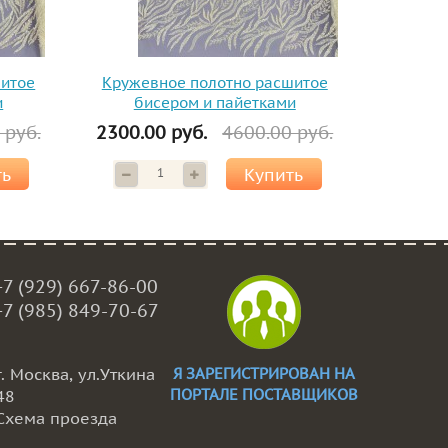
шитое
Кружевное полотно расшитое
и
бисером и пайетками
 руб.
2300.00 руб.
4600.00 руб.
ть
Купить
+7 (929) 667-86-00
+7 (985) 849-70-67
г. Москва, ул.Уткина
Я ЗАРЕГИСТРИРОВАН НА
ПОРТАЛЕ ПОСТАВЩИКОВ
48
Схема проезда