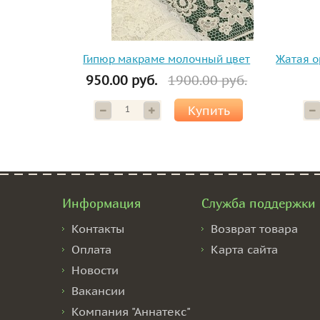
Гипюр макраме молочный цвет
Жатая о
950.00 руб.
1900.00 руб.
Купить
Информация
Служба поддержки
Контакты
Возврат товара
Оплата
Карта сайта
Новости
Вакансии
Компания "Аннатекс"