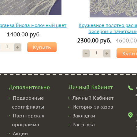
рганза Виола молочный цвет
Кружевное полотно рас
бисером и пайеткам
1400.00 руб.
2300.00 руб.
4600.00
Купить
Купи
Дополнительно
Личный Кабинет
Подарочные
Личный Кабинет
сертификаты
История заказов
Партнерская
Закладки
программа
Рассылка
Акции