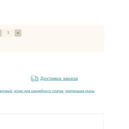
Доставка заказа
матовый
,
атлас для свадебного платья
,
плательная ткань