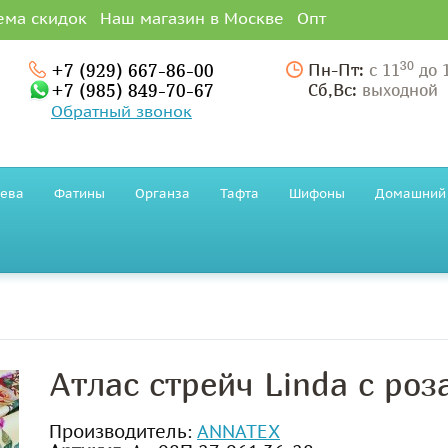
ема скидок
Наш магазин в Москве
Опт
30
+7 (929) 667-86-00
Пн-Пт:
с 11
до 
+7 (985) 849-70-67
Сб,Вс:
выходной
Обратный звонок
ева
Фатины
Органза
Тафта
Шифоны
Домашний 
Атлас стрейч Linda с роз
Производитель:
ANNATEX