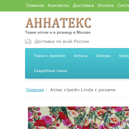
Главная
Контакты
Доставка
Оплата
Сист
Ткани оптом и в розницу в Москве
Доставка по всей России
Ткани с принтом
Атласы
Гипюры
Круж
Свадебные ткани
Главная
Атлас стрейч Linda с розами