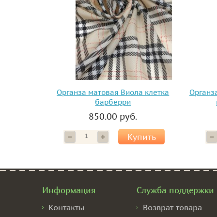
Органза матовая Виола клетка
Органз
барберри
850.00 руб.
Купить
Информация
Служба поддержки
Контакты
Возврат товара