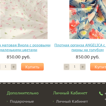
а матовая Виола с розовыми
Плотная органза ANGELICA с
маленькими цветами
пионы на голубом
850.00 руб.
850.00 руб.
Купить
Купи
Дополнительно
Личный Кабинет
Подарочные
Личный Кабинет