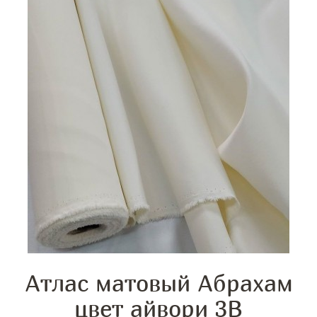
Атлас матовый Абрахам
цвет айвори 3B