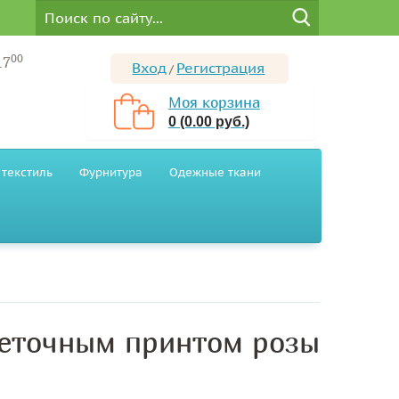
00
17
Вход
Регистрация
/
Моя корзина
0 (0.00 руб.)
текстиль
Фурнитура
Одежные ткани
веточным принтом розы