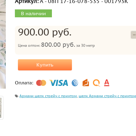
Артикул:
А - 08П 17-16-078-535 - 001793К
В наличии
900.00 руб.
800.00 руб.
Цена оптом:
за
30 метр
Купить
Оплата:
Армани шелк стрейч с принтом
,
шелк Армани стрейч с принтом