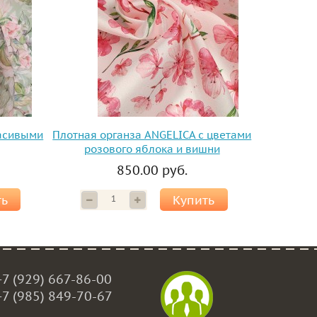
расивыми
Плотная органза ANGELICA с цветами
розового яблока и вишни
850.00 руб.
ть
Купить
+7 (929) 667-86-00
+7 (985) 849-70-67