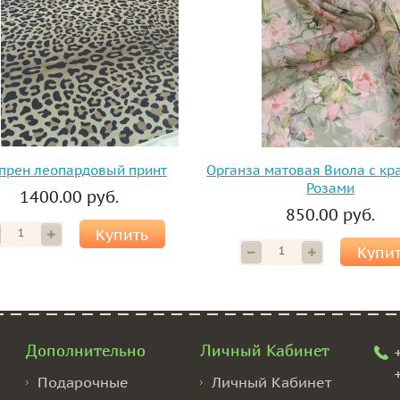
прен леопардовый принт
Органза матовая Виола с к
Розами
1400.00 руб.
850.00 руб.
Купить
Купи
Дополнительно
Личный Кабинет
Подарочные
Личный Кабинет