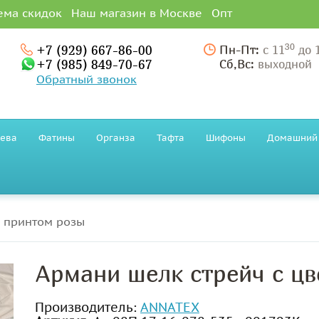
ема скидок
Наш магазин в Москве
Опт
30
+7 (929) 667-86-00
Пн-Пт:
с 11
до 
+7 (985) 849-70-67
Сб,Вс:
выходной
Обратный звонок
ева
Фатины
Органза
Тафта
Шифоны
Домашний 
м принтом розы
Армани шелк стрейч с ц
Производитель:
ANNATEX