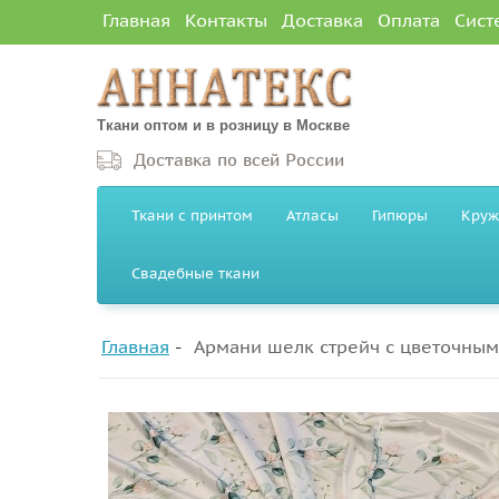
Главная
Контакты
Доставка
Оплата
Сист
Ткани оптом и в розницу в Москве
Доставка по всей России
Ткани с принтом
Атласы
Гипюры
Круж
Свадебные ткани
Главная
Армани шелк стрейч с цветочны