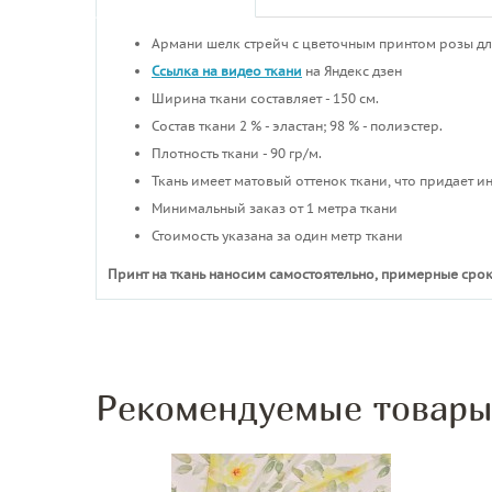
Армани шелк стрейч с цветочным принтом розы дл
Ссылка на видео ткани
на Яндекс дзен
Ширина ткани составляет - 150 см.
Состав ткани 2 % - эластан; 98 % - полиэстер.
Плотность ткани - 90 гр/м.
Ткань имеет матовый оттенок ткани, что придает 
Минимальный заказ от 1 метра ткани
Стоимость указана за один метр ткани
Принт на ткань наносим самостоятельно, примерные срок
Рекомендуемые товар