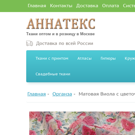
Главная
Контакты
Доставка
Оплата
Сист
Ткани оптом и в розницу в Москве
Доставка по всей России
Ткани с принтом
Атласы
Гипюры
Круж
Свадебные ткани
Главная
Органза
Матовая Виола с цвет