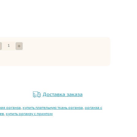
Доставка заказа
ная органза
,
купить плательную ткань органза
,
органза с
ев
,
купить органзу с принтом