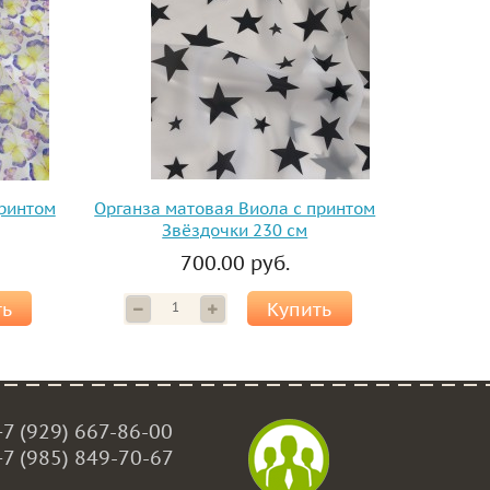
принтом
Органза матовая Виола с принтом
Звёздочки 230 см
700.00 руб.
ть
Купить
+7 (929) 667-86-00
+7 (985) 849-70-67