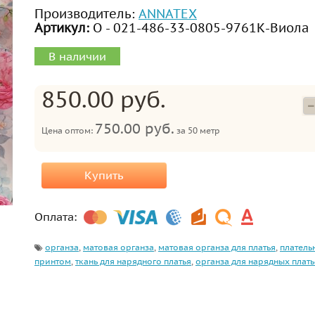
Производитель:
ANNATEX
Артикул:
О - 021-486-33-0805-9761К-Виола
В наличии
850.00 руб.
750.00 руб.
Цена оптом:
за
50 метр
Купить
Оплата:
органза
,
матовая органза
,
матовая органза для платья
,
платель
принтом
,
ткань для нарядного платья
,
органза для нарядных плать