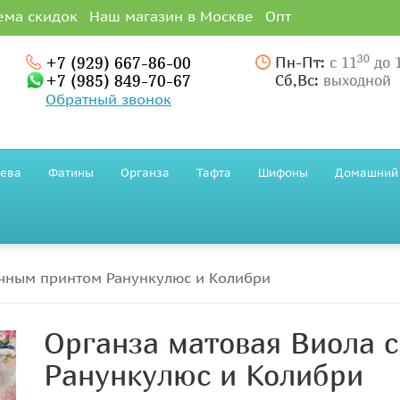
ема скидок
Наш магазин в Москве
Опт
30
+7 (929) 667-86-00
Пн-Пт:
с 11
до 
+7 (985) 849-70-67
Сб,Вс:
выходной
Обратный звонок
ева
Фатины
Органза
Тафта
Шифоны
Домашний 
очным принтом Ранункулюс и Колибри
Органза матовая Виола 
Ранункулюс и Колибри