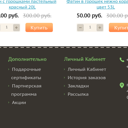
н с горошками пастельный
Фатин в горошек нежно кор
красный 20L
цвет 53L
.00 руб.
300.00 руб.
50.00 руб.
300.00 р
Купить
Купи
Дополнительно
Личный Кабинет
Подарочные
Личный Кабинет
сертификаты
История заказов
Партнерская
Закладки
программа
Рассылка
Акции