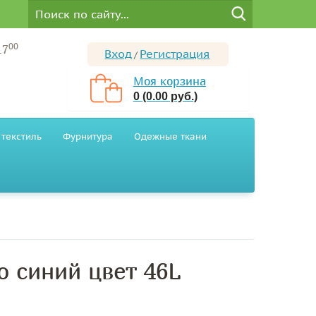
00
17
Вход
Регистрация
/
Моя корзина
0 (0.00 руб.)
текстиль
Фурнитура
Одежные ткани
 синий цвет 46L