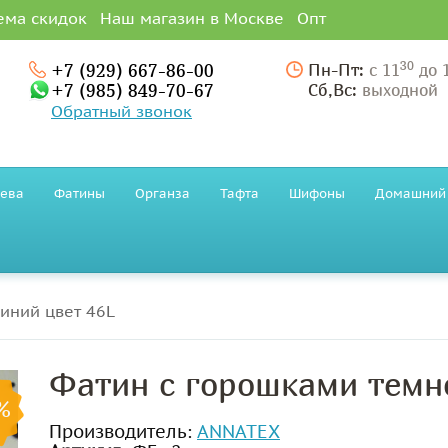
ема скидок
Наш магазин в Москве
Опт
30
+7 (929) 667-86-00
Пн-Пт:
с 11
до 
+7 (985) 849-70-67
Сб,Вс:
выходной
Обратный звонок
ева
Фатины
Органза
Тафта
Шифоны
Домашний 
иний цвет 46L
Фатин с горошками темно
%
Производитель:
ANNATEX