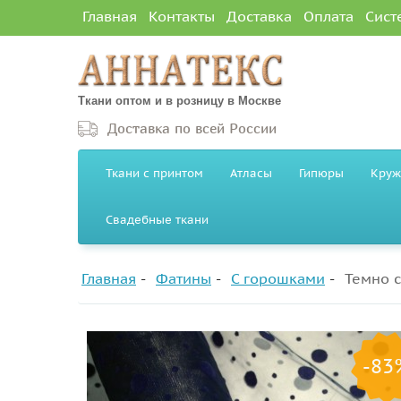
Главная
Контакты
Доставка
Оплата
Сист
Ткани оптом и в розницу в Москве
Доставка по всей России
Ткани с принтом
Атласы
Гипюры
Круж
Свадебные ткани
Главная
Фатины
С горошками
Темно с
-83