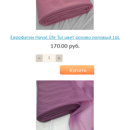
Еврофатин Hayal life Tul цвет розово лиловый 16L
170.00 руб.
Купить