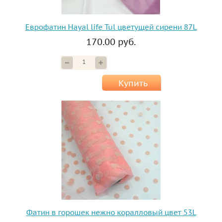
Еврофатин Hayal life Tul цветущей сирени 87L
170.00 руб.
Купить
Фатин в горошек нежно коралловый цвет 53L