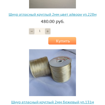
Шнур атласный круглый 2мм цвет айвори уп.228м
480.00 руб.
Купить
Шнур атласный круглый 2мм бежевый уп.131м